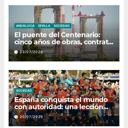
ANDALUCÍA
SEVILLA
SOCIEDAD
El puente del Centenario:
cinco años de obras, contrato
rescindido y un futuro
23/07/2026
incierto
SOCIEDAD
España conquista el mundo
con autoridad: una lección
colectiva ante una Argentina
20/07/2026
sin fútbol y sin respuestas