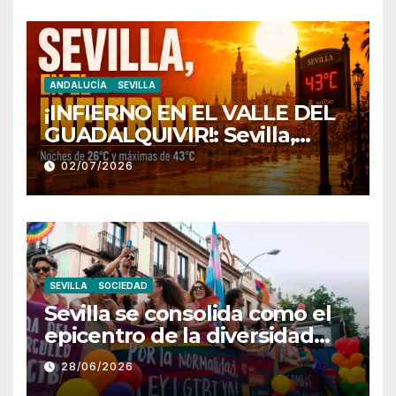
ANDALUCÍA
SEVILLA
¡INFIERNO EN EL VALLE DEL
GUADALQUIVIR!: Sevilla,
atrapada en un «domo de
02/07/2026
calor» con noches tórridas a
26°C y máximas que rozan los
43°C
SEVILLA
SOCIEDAD
Sevilla se consolida como el
epicentro de la diversidad
con una multitudinaria
28/06/2026
Marcha del Orgullo de