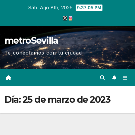
Ir
Sáb. Ago 8th, 2026
9:37:05 PM
al
contenido
metroSevilla
Te conectamos con tu ciudad
Día:
25 de marzo de 2023