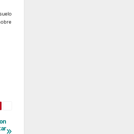
 suelo
sobre
ron
tar