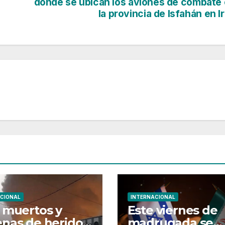
donde se ubican los aviones de combate
la provincia de Isfahán en I
CIONAL
INTERNACIONAL
 muertos y
Este viernes de
nas de heridos
madrugada se