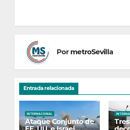
de
entradas
Por
metroSevilla
Entrada relacionada
INTERNACIONAL
INTERNA
Ataque Conjunto de
Tres
EE. UU. e Israel
dece