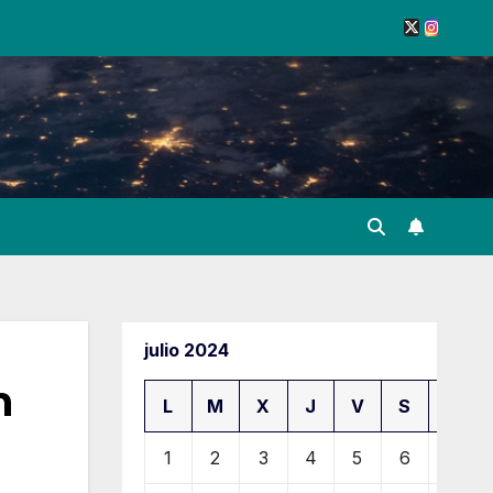
julio 2024
n
L
M
X
J
V
S
D
1
2
3
4
5
6
7