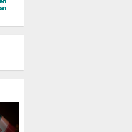
 en
rán