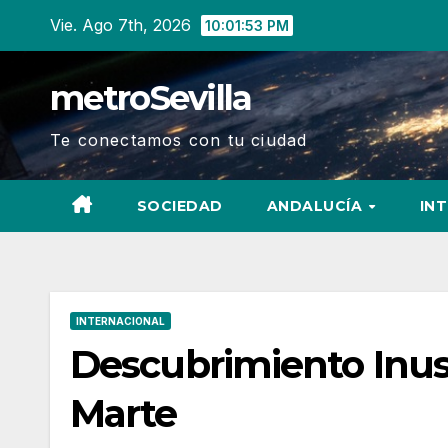
Ir
Vie. Ago 7th, 2026
10:01:54 PM
al
contenido
metroSevilla
Te conectamos con tu ciudad
SOCIEDAD
ANDALUCÍA
IN
INTERNACIONAL
Descubrimiento Inusu
Marte