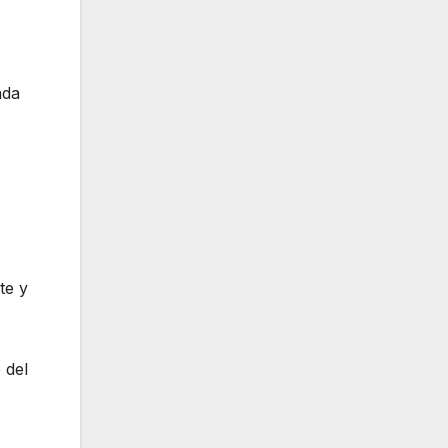
ada
te y
 del