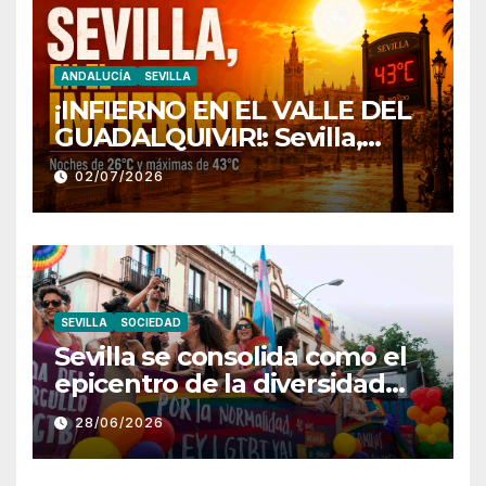
ANDALUCÍA
SEVILLA
¡INFIERNO EN EL VALLE DEL
GUADALQUIVIR!: Sevilla,
atrapada en un «domo de
02/07/2026
calor» con noches tórridas a
26°C y máximas que rozan los
43°C
SEVILLA
SOCIEDAD
Sevilla se consolida como el
epicentro de la diversidad
con una multitudinaria
28/06/2026
Marcha del Orgullo de
Andalucía