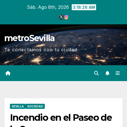
Ir
Sáb. Ago 8th, 2026
3:18:27 AM
al
contenido
metroSevilla
Te conectamos con tu ciudad
SEVILLA
SOCIEDAD
Incendio en el Paseo de