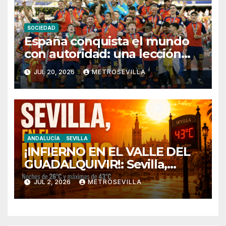
SOCIEDAD
España conquista el mundo
con autoridad: una lección
colectiva ante una Argentina
JUL 20, 2026
METROSEVILLA
sin fútbol y sin respuestas
ANDALUCÍA
SEVILLA
¡INFIERNO EN EL VALLE DEL
GUADALQUIVIR!: Sevilla,
atrapada en un «domo de
JUL 2, 2026
METROSEVILLA
calor» con noches tórridas a
26°C y máximas que rozan los
43°C