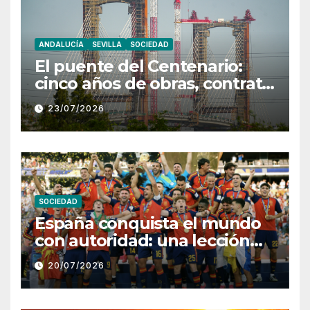
ANDALUCÍA
SEVILLA
SOCIEDAD
El puente del Centenario:
cinco años de obras, contrato
rescindido y un futuro
23/07/2026
incierto
SOCIEDAD
España conquista el mundo
con autoridad: una lección
colectiva ante una Argentina
20/07/2026
sin fútbol y sin respuestas